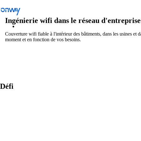
Ingénierie wifi dans le réseau d'entreprise
Couverture wifi fiable à l'intérieur des bâtiments, dans les usines et d
moment et en fonction de vos besoins.
Solutions
/
Wi-Fi
Connecter les sites et les équipements
Défi
Contrôler l’accès au réseau
Industrie
Transports publics