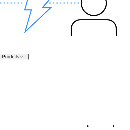
assagers.
travail répétitifs du réseau.
modulaires et sur mesu
une gestion optimale d
infrastructure ICT.
Produits