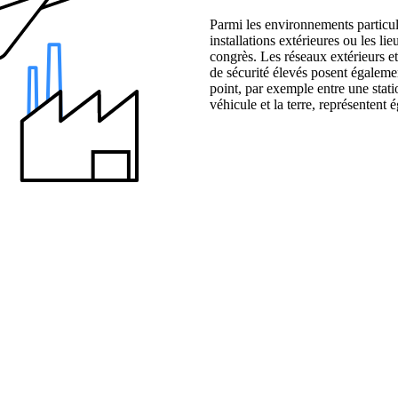
Parmi les environnements particuli
installations extérieures ou les l
congrès. Les réseaux extérieurs et 
de sécurité élevés posent égaleme
point, par exemple entre une stati
véhicule et la terre, représentent 
Partenaires
es
Nos partenaires pour vos projets.
reprise.
ith