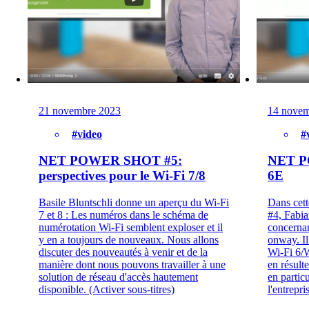
21 novembre 2023
14 novem
#video
#
NET POWER SHOT #5:
NET P
perspectives pour le Wi-Fi 7/8
6E
Basile Bluntschli donne un aperçu du Wi-Fi
Dans ce
7 et 8 : Les numéros dans le schéma de
#4, Fabia
numérotation Wi-Fi semblent exploser et il
concernan
y en a toujours de nouveaux. Nous allons
onway. Il
discuter des nouveautés à venir et de la
Wi-Fi 6/W
manière dont nous pouvons travailler à une
en résulte
solution de réseau d'accès hautement
en partic
disponible. (Activer sous-titres)
l'entrepri