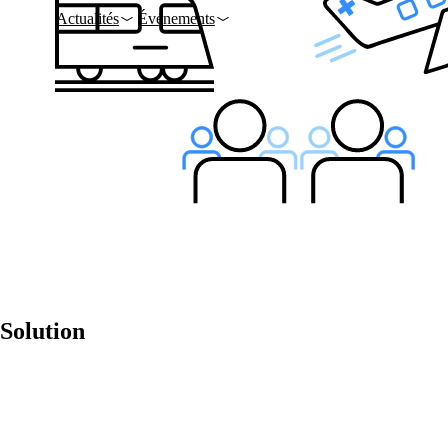
Actualités
Événements
Entreprise
À propos d’onway
Vous trouverez ici quelqu
informations sur notre ent
Emplois
on your way to success w
onway
Solution