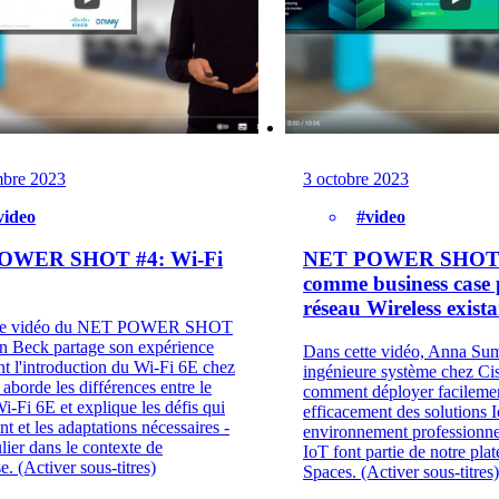
bre 2023
3 octobre 2023
video
#video
OWER SHOT #4: Wi-Fi
NET POWER SHOT #
comme business case 
réseau Wireless exista
tte vidéo du NET POWER SHOT
n Beck partage son expérience
Dans cette vidéo, Anna Su
t l'introduction du Wi-Fi 6E chez
ingénieure système chez Ci
 aborde les différences entre le
comment déployer facilemen
i-Fi 6E et explique les défis qui
efficacement des solutions 
nt et les adaptations nécessaires -
environnement professionnel
ulier dans le contexte de
IoT font partie de notre pla
se. (Activer sous-titres)
Spaces. (Activer sous-titres)