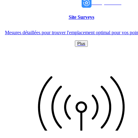
onway services
onway services
Site Surveys
Mesures détaillées pour trouver l'emplacement optimal pour vos poin
Plus