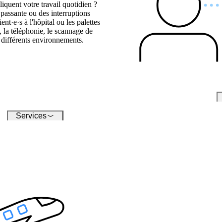
Couverture wifi fiable à
vos passagères et p
de 
iquent votre travail quotidien ?
l'intérieur des bâtiments, dans les
 passante ou des interruptions
usines et dans les espaces
nt·e·s à l'hôpital ou les palettes
publics - à tout moment et en
, la téléphonie, le scannage de
fonction de vos besoins.
s différents environnements.
Wifi invité
Wifi sécurisé et rapide pour vos
client·e·s et invité·e·s.
Services