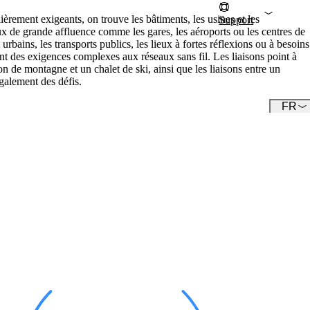
èrement exigeants, on trouve les bâtiments, les usines et les
Support
ieux de grande affluence comme les gares, les aéroports ou les centres de
D
urbains, les transports publics, les lieux à fortes réflexions ou à besoins
nt des exigences complexes aux réseaux sans fil. Les liaisons point à
on de montagne et un chalet de ski, ainsi que les liaisons entre un
E
Intéressant 
également des défis.
FR
Équipe
Rencontrez notre équipe.