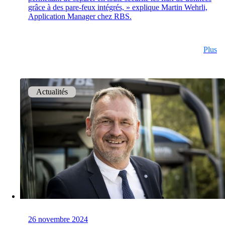
Partenaires
grâce à des pare-feux intégrés, » explique Martin Wehrli,
Nos partenaires pour vos projets.
Application Manager chez RBS.
Plus
Équipe
Rencontrez notre équipe.
Actualités
Emplois
on your way to success with onway
Intéressant également :
26 novembre 2024
Mentions légales