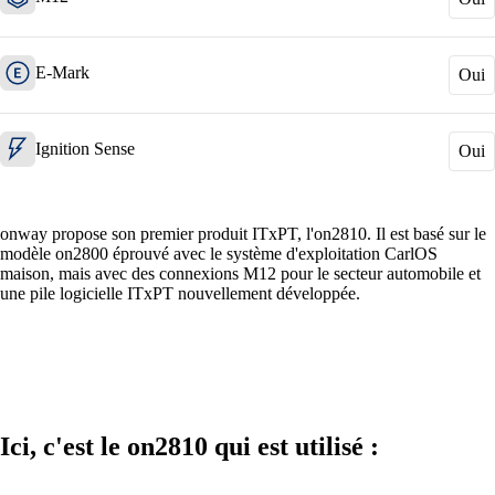
Helpdesk & Network Operation Centers
E-Mark
Oui
(NOC)
Des paquets de services modulaires et sur
mesure pour une gestion optimale de votre
infrastructure ICT.
Ignition Sense
Oui
onway propose son premier produit ITxPT, l'on2810. Il est basé sur le
Intéressant également :
modèle on2800 éprouvé avec le système d'exploitation CarlOS
maison, mais avec des connexions M12 pour le secteur automobile et
Achat de produits Cisco
une pile logicielle ITxPT nouvellement développée.
Achat de produits Ruckus
Plus achats de produits
Ici, c'est le on2810 qui est utilisé :