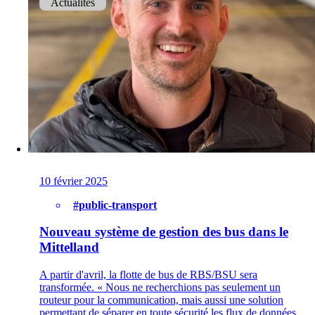
Actualités
Actualités
Événements
Retour
Entreprise
10 février 2025
#public-transport
À propos d’onway
Nouveau système de gestion des bus dans le
Vous trouverez ici quelques informations sur
Mittelland
notre entreprise.
A partir d'avril, la flotte de bus de RBS/BSU sera
transformée. « Nous ne recherchions pas seulement un
routeur pour la communication, mais aussi une solution
permettant de séparer en toute sécurité les flux de données