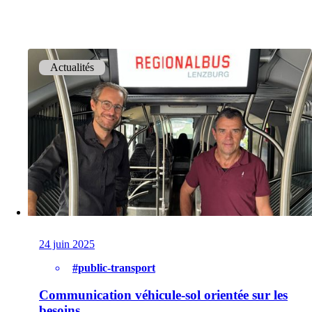
Services
Retour
Actualités
Produits
onway routers
Découvrez notre offre variée de routeurs.
CarlOS
24 juin 2025
CarlOS est notre système d'exploitation pour
routeurs, basé sur Linux.
#public-transport
Communication véhicule-sol orientée sur les
besoins