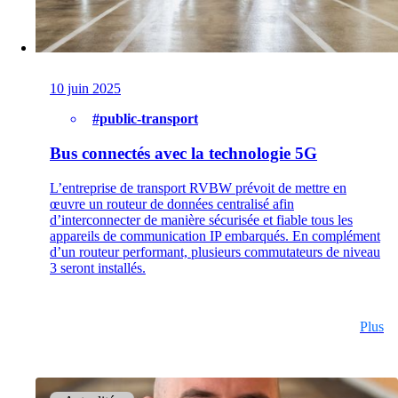
on1700
on1810
on2800
on2810
on3800
10 juin 2025
on3900
on4800
#public-transport
on5800
Produits Cisco
Bus connectés avec la technologie 5G
Produits Ruckus
Plus de Produits
L’entreprise de transport RVBW prévoit de mettre en
œuvre un routeur de données centralisé afin
d’interconnecter de manière sécurisée et fiable tous les
appareils de communication IP embarqués. En complément
d’un routeur performant, plusieurs commutateurs de niveau
3 seront installés.
Plus
Produits
Références