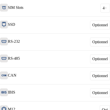
Services
/
Réseau
SIM Slots
4
SSD
Optionnel
Services de réseau
Conception, construction, entretien et support :
les réseaux, on s’y connaît !
RS-232
Optionnel
RS-485
Optionnel
Network Engineering
Penser les réseaux de manière stratégique, les
exploiter en toute sécurité et les développer
avec pertinence.
CAN
Optionnel
IBIS
Optionnel
Automatisation du réseau
Plus de capacité disponible grâce à
l'automatisation des processus de travail
répétitifs du réseau.
M12
Oui