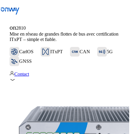
on
2810
Mise en réseau de grandes flottes de bus avec certification
Retour
ITxPT – simple et fiable.
Connecter les sites et les équipements
CarlOS
ITxPT
CAN
5G
Contrôler l’accès au réseau
GNSS
Industrie
Contact
Transports publics
Wi-Fi
Réseaux
Sécurité
Connecter les sites et les équipements
Solutions
/
Connecter les sites et les équipements