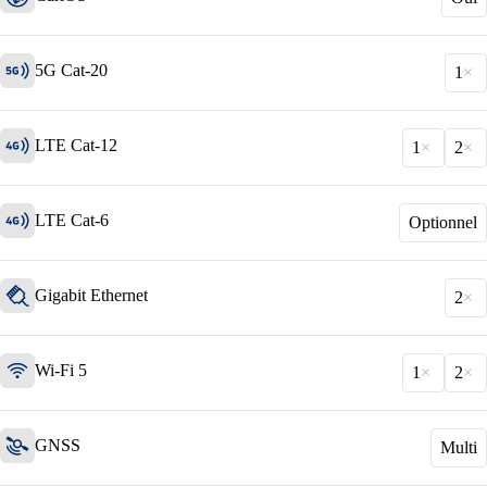
5G Cat-20
1
LTE Cat-12
1
2
LTE Cat-6
Optionnel
Solutions
Gigabit Ethernet
2
Retour
Réseau
Wi-Fi 5
1
2
Sécurité
Wi-Fi
GNSS
Multi
Réseau