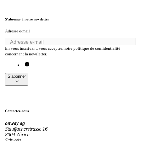
Helpdesk & Network Operation Centers
S’abonner à notre newsletter
(NOC)
Des paquets de services modulaires et sur
Adresse e-mail
mesure pour une gestion optimale de votre
infrastructure ICT.
En vous inscrivant, vous acceptez notre politique de confidentialité
concernant la newsletter.
Intéressant également :
S’abonner
Achat de produits Cisco
Achat de produits Ruckus
Plus achats de produits
Contactez-nous
onway
ag
Stauffacherstrasse 16
8004 Zürich
Schweiz