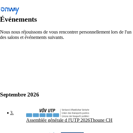
Événements
Nous nous réjouissons de vous rencontrer personnellement lors de l'un
des salons et événements suivants.
Retour
Connecter les sites et les équipements
Contrôler l’accès au réseau
Industrie
Transports publics
Wi-Fi
Septembre 2026
Réseaux
Sécurité
3
.
Assemblée générale d l'UTP 2026
Thoune CH
Connecter les sites et les équipements
Solutions
/
Connecter les sites et les équipements