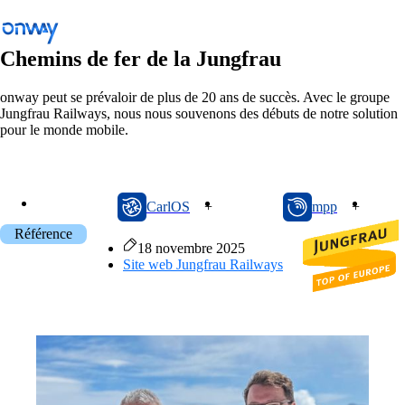
Chemins de fer de la Jungfrau
onway peut se prévaloir de plus de 20 ans de succès. Avec le groupe
Jungfrau Railways, nous nous souvenons des débuts de notre solution
Retour
pour le monde mobile.
Connecter les sites et les équipements
Contrôler l’accès au réseau
CarlOS
mpp
on
Industrie
CarlOS
+
mpp
+
Référence
Transports publics
18 novembre 2025
Site web
Jungfrau Railways
Wi-Fi
Réseaux
Sécurité
Connecter les sites et les équipements
Solutions
/
Connecter les sites et les équipements