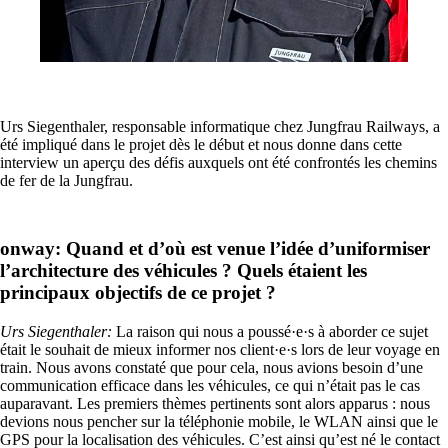
Urs Siegenthaler, responsable informatique chez Jungfrau Railways, a
été impliqué dans le projet dès le début et nous donne dans cette
interview un aperçu des défis auxquels ont été confrontés les chemins
de fer de la Jungfrau.
Entreprise
onway:
Quand et d’où est venue l’idée d’uniformiser
Support
l’architecture des véhicules ? Quels étaient les
principaux objectifs de ce projet ?
Urs Siegenthaler
:
La raison qui nous a poussé·e·s à aborder ce sujet
DE
était le souhait de mieux informer nos client·e·s lors de leur voyage en
train. Nous avons constaté que pour cela, nous avions besoin d’une
communication efficace dans les véhicules, ce qui n’était pas le cas
auparavant. Les premiers thèmes pertinents sont alors apparus : nous
EN
devions nous pencher sur la téléphonie mobile, le WLAN ainsi que le
GPS pour la localisation des véhicules. C’est ainsi qu’est né le contact