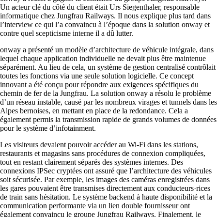
Un acteur clé du côté du client était Urs Siegenthaler, responsable
Services
informatique chez Jungfrau Railways. Il nous explique plus tard dans
l’interview ce qui l’a convaincu à l’époque dans la solution onway et
contre quel scepticisme interne il a dû lutter.
Retour
Produits
onway a présenté un modèle d’architecture de véhicule intégrale, dans
lequel chaque application individuelle ne devait plus être maintenue
séparément. Au lieu de cela, un système de gestion centralisé contrôlait
toutes les fonctions via une seule solution logicielle. Ce concept
innovant a été conçu pour répondre aux exigences spécifiques du
chemin de fer de la Jungfrau. La solution onway a résolu le problème
d’un réseau instable, causé par les nombreux virages et tunnels dans les
onway routers
Alpes bernoises, en mettant en place de la redondance. Cela a
Découvrez notre offre variée de routeurs.
également permis la transmission rapide de grands volumes de données
pour le système d’infotainment.
Les visiteurs devaient pouvoir accéder au Wi-Fi dans les stations,
restaurants et magasins sans procédures de connexion compliquées,
tout en restant clairement séparés des systèmes internes. Des
CarlOS
connexions IPSec cryptées ont assuré que l’architecture des véhicules
CarlOS est notre système d'exploitation pour
soit sécurisée. Par exemple, les images des caméras enregistrées dans
routeurs, basé sur Linux.
les gares pouvaient être transmises directement aux conducteurs·rices
de train sans hésitation. Le système backend à haute disponibilité et la
communication performante via un lien double fournisseur ont
également convaincu le groupe Jungfrau Railways. Finalement, le