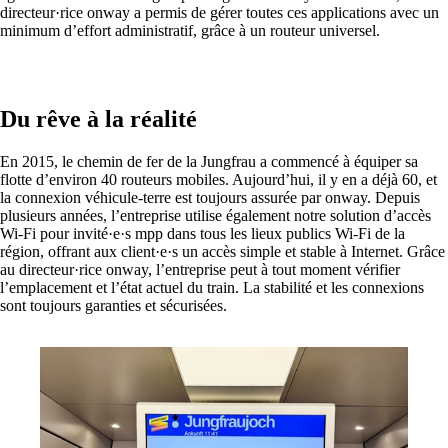
directeur·rice onway a permis de gérer toutes ces applications avec un
macman
minimum d’effort administratif, grâce à un routeur universel.
Contrôle d'accès réseau et surveillance
détaillés en un seul produit.
Du rêve à la réalité
mpp
En 2015, le chemin de fer de la Jungfrau a commencé à équiper sa
La solution de guest access WLAN la plus
flotte d’environ 40 routeurs mobiles. Aujourd’hui, il y en a déjà 60, et
flexible, utilisée par plus de 100 entreprises.
la connexion véhicule-terre est toujours assurée par onway. Depuis
plusieurs années, l’entreprise utilise également notre solution d’accès
Wi-Fi pour invité·e·s mpp dans tous les lieux publics Wi-Fi de la
région, offrant aux client·e·s un accès simple et stable à Internet. Grâce
au directeur·rice onway, l’entreprise peut à tout moment vérifier
l’emplacement et l’état actuel du train. La stabilité et les connexions
onway director
sont toujours garanties et sécurisées.
Avec onway director, vous gérez tous vos
produits onway à partir d'un seul endroit.
Intéressant également :