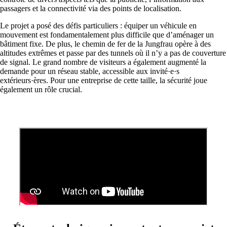
Services
/
Réseau
passagers et la connectivité via des points de localisation.
Le projet a posé des défis particuliers : équiper un véhicule en
mouvement est fondamentalement plus difficile que d’aménager un
bâtiment fixe. De plus, le chemin de fer de la Jungfrau opère à des
altitudes extrêmes et passe par des tunnels où il n’y a pas de couverture
Services de réseau
de signal. Le grand nombre de visiteurs a également augmenté la
Conception, construction, entretien et support :
demande pour un réseau stable, accessible aux invité·e·s
les réseaux, on s’y connaît !
extérieurs·ères. Pour une entreprise de cette taille, la sécurité joue
également un rôle crucial.
Network Engineering
Penser les réseaux de manière stratégique, les
exploiter en toute sécurité et les développer
avec pertinence.
Automatisation du réseau
Plus de capacité disponible grâce à
l'automatisation des processus de travail
répétitifs du réseau.