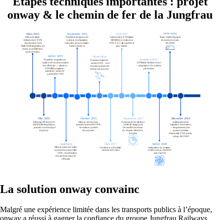
Étapes techniques importantes : projet
onway & le chemin de fer de la Jungfrau
Helpdesk & Network Operation Centers
(NOC)
Des paquets de services modulaires et sur
mesure pour une gestion optimale de votre
infrastructure ICT.
Intéressant également :
Achat de produits Cisco
Achat de produits Ruckus
Plus achats de produits
La solution onway convainc
Malgré une expérience limitée dans les transports publics à l’époque,
onway a réussi à gagner la confiance du groupe Jungfrau Railways.