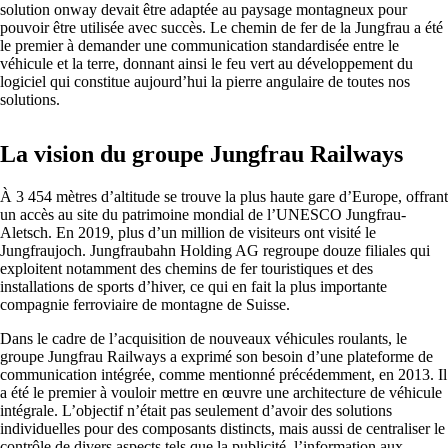
solution onway devait être adaptée au paysage montagneux pour
pouvoir être utilisée avec succès. Le chemin de fer de la Jungfrau a été
le premier à demander une communication standardisée entre le
véhicule et la terre, donnant ainsi le feu vert au développement du
logiciel qui constitue aujourd’hui la pierre angulaire de toutes nos
solutions.
La vision du groupe Jungfrau Railways
À 3 454 mètres d’altitude se trouve la plus haute gare d’Europe, offrant
un accès au site du patrimoine mondial de l’UNESCO Jungfrau-
Solutions
Aletsch. En 2019, plus d’un million de visiteurs ont visité le
Jungfraujoch. Jungfraubahn Holding AG regroupe douze filiales qui
exploitent notamment des chemins de fer touristiques et des
Retour
installations de sports d’hiver, ce qui en fait la plus importante
compagnie ferroviaire de montagne de Suisse.
Réseau
Dans le cadre de l’acquisition de nouveaux véhicules roulants, le
Sécurité
groupe Jungfrau Railways a exprimé son besoin d’une plateforme de
communication intégrée, comme mentionné précédemment, en 2013. Il
Wi-Fi
a été le premier à vouloir mettre en œuvre une architecture de véhicule
intégrale. L’objectif n’était pas seulement d’avoir des solutions
Réseau
individuelles pour des composants distincts, mais aussi de centraliser le
contrôle de divers aspects tels que la publicité, l’information aux