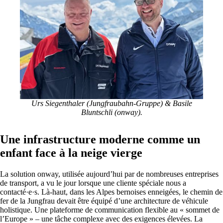
Mettre en réseau les sites avec SD-WAN
Interaction efficace des sites grâce à des
connexions sûres et stables - pour une qualité
maximale.
Urs Siegenthaler (Jungfraubahn-Gruppe) & Basile
Bluntschli (onway).
Périphériques sur le réseau
Accès au réseau personnalisé et sécurisé selon
vos besoins.
Une infrastructure moderne comme un
enfant face à la neige vierge
La solution onway, utilisée aujourd’hui par de nombreuses entreprises
Internet of Things
de transport, a vu le jour lorsque une cliente spéciale nous a
L'Internet des objets conquiert le monde
contacté·e·s. Là-haut, dans les Alpes bernoises enneigées, le chemin de
numérique – nos logiciels vous permettent de
fer de la Jungfrau devait être équipé d’une architecture de véhicule
connecter sans problème les appareils les plus
holistique. Une plateforme de communication flexible au « sommet de
divers.
l’Europe » – une tâche complexe avec des exigences élevées. La