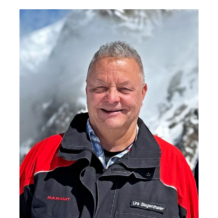
Partenaires
Nos partenaires pour vos projets.
Équipe
Rencontrez notre équipe.
Emplois
on your way to success with onway
Intéressant également :
Mentions légales