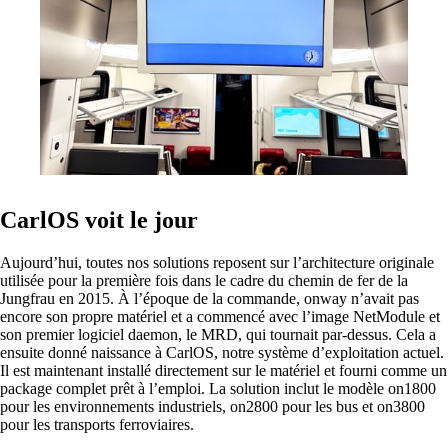
on1700
on1810
on2800
on2810
on3800
on3900
on4800
on5800
Produits Cisco
Produits Ruckus
Plus de Produits
CarlOS voit le jour
Aujourd’hui, toutes nos solutions reposent sur l’architecture originale
utilisée pour la première fois dans le cadre du chemin de fer de la
Jungfrau en 2015. À l’époque de la commande, onway n’avait pas
encore son propre matériel et a commencé avec l’image NetModule et
son premier logiciel daemon, le MRD, qui tournait par-dessus. Cela a
ensuite donné naissance à CarlOS, notre système d’exploitation actuel.
Il est maintenant installé directement sur le matériel et fourni comme un
Produits
package complet prêt à l’emploi. La solution inclut le modèle on1800
pour les environnements industriels, on2800 pour les bus et on3800
Références
pour les transports ferroviaires.