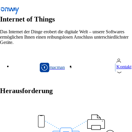
Internet of Things
Das Internet der Dinge erobert die digitale Welt – unsere Softwares
ermöglichen Ihnen einen reibungslosen Anschluss unterschiedlichster
Zurück
Geräte.
Standorte und Dinge verbinden
Netzwerkzugang kontrollieren
macman
onway director
Kontakt
Branche
macman
+
onw
Öffentlicher Verkehr
WLAN
Herausforderung
Netzwerke
Sicherheit
Netzwerkzugang kontrollieren
Lösungen
/
Netzwerkzugang kontrollieren