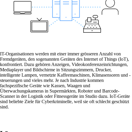
Netzwerkzugriffe steuern
Individuelle und sichere Netzwerkzugriffe
nach Ihren Bedürfnissen.
IT-Organisationen werden mit einer immer grösseren Anzahl von
Fremdgeräten, den sogenannten Geräten des Internet of Things (IoT),
konfrontiert. Dazu gehören Anzeigen, Videokonferenzeinrichtungen,
Internet of Things
Mediaplayer und Bildschirme in Sitzungszimmern, Drucker,
Das Internet der Dinge erobert die digitale
intelligente Lampen, vernetzte Kaffeemaschinen, Klimasensoren und -
Welt – unsere Softwares ermöglichen Ihnen
steuerungen und vieles mehr. Je nach Industrie kommen
einen reibungslosen Anschluss
fachspezifische Geräte wie Kassen, Waagen und
unterschiedlichster Geräte.
Überwachungskameras in Supermärkten, Roboter und Barcode-
Scanner in der Logistik oder Fitnessgeräte im Studio dazu. IoT-Geräte
sind beliebte Ziele für Cyberkriminelle, weil sie oft schlecht geschützt
sind.