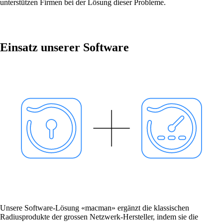
unterstützen Firmen bei der Lösung dieser Probleme.
Netzwerke strategisch denken, sicher betreiben
und gezielt weiterentwickeln.
Einsatz unserer Software
Netzwerk-Automatisierung
Mehr freie Kapazität dank der
Automatisierung von repetitiven Netzwerk-
Arbeitsprozessen.
Helpdesk & Network Operation Centers
(NOC)
Massgeschneiderte und modulare
Dienstleistungspakete, um Ihre ICT-
Infrastruktur optimal zu betreuen.
Auch interessant:
Unsere Software-Lösung «macman» ergänzt die klassischen
Radiusprodukte der grossen Netzwerk-Hersteller, indem sie die
Cisco-Produkteinkauf