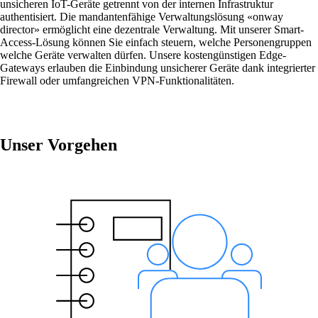
unsicheren IoT-Geräte getrennt von der internen Infrastruktur
Ruckus-Produkteinkauf
authentisiert. Die mandantenfähige Verwaltungslösung «onway
Weitere Produkteinkäufe
director» ermöglicht eine dezentrale Verwaltung. Mit unserer Smart-
Access-Lösung können Sie einfach steuern, welche Personengruppen
welche Geräte verwalten dürfen. Unsere kostengünstigen Edge-
Gateways erlauben die Einbindung unsicherer Geräte dank integrierter
Firewall oder umfangreichen VPN-Funktionalitäten.
Unser Vorgehen
Services
Zurück
Produkte
onway routers
Entdecken Sie unser vielfältiges Router-
Angebot.