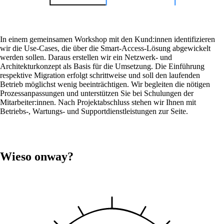
In einem gemeinsamen Workshop mit den Kund:innen identifizieren
CarlOS
wir die Use-Cases, die über die Smart-Access-Lösung abgewickelt
CarlOS ist unser Router-Betriebssystem
werden sollen. Daraus erstellen wir ein Netzwerk- und
basierend auf Linux.
Architekturkonzept als Basis für die Umsetzung. Die Einführung
respektive Migration erfolgt schrittweise und soll den laufenden
Betrieb möglichst wenig beeinträchtigen. Wir begleiten die nötigen
Prozessanpassungen und unterstützen Sie bei Schulungen der
Mitarbeiter:innen. Nach Projektabschluss stehen wir Ihnen mit
macman
Betriebs-, Wartungs- und Supportdienstleistungen zur Seite.
Detaillierte Network Access Control und
Monitoring in einem.
Wieso onway?
mpp
Die flexibelste WLAN-Guest-Access-Lösung,
bei über 100 Firmen im Einsatz.