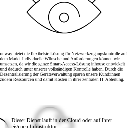
onway director
Mit dem onway director steuern Sie all Ihre
onway-Produkte von einem Ort aus.
Auch interessant:
onway bietet die flexibelste Lösung für Netzwerkzugangskontrolle auf
dem Markt. Individuelle Wünsche und Anforderungen können wir
on1700
umsetzen, da wir die ganze Smart-Access-Lösung inhouse entwickelt
on1810
und dadurch unter unserer vollständigen Kontrolle haben. Durch die
on2800
Dezentralisierung der Geräteverwaltung sparen unsere Kund:innen
on2810
zudem Ressourcen und damit Kosten in ihrer zentralen IT-Abteilung.
on3800
on3900
on4800
on5800
Cisco-Produkte
Ruckus-Produkte
Weitere Produkte
Dieser Dienst läuft in der Cloud oder auf Ihrer
eigenen Infrastruktur