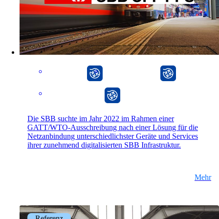
CarlOS
onway router
onway router
Die SBB suchte im Jahr 2022 im Rahmen einer
GATT/WTO-Ausschreibung nach einer Lösung für die
Netzanbindung unterschiedlichster Geräte und Services
ihrer zunehmend digitalisierten SBB Infrastruktur.
Mehr
Referenz