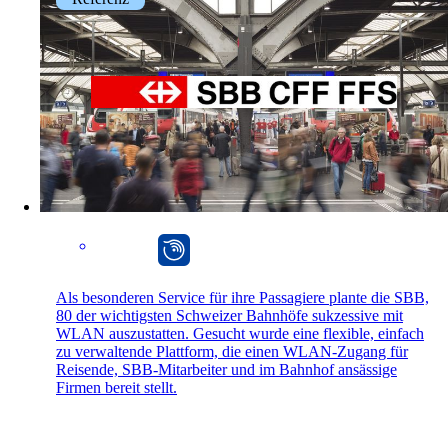
mpp
Als besonderen Service für ihre Passagiere plante die SBB,
80 der wichtigsten Schweizer Bahnhöfe sukzessive mit
WLAN auszustatten. Gesucht wurde eine flexible, einfach
zu verwaltende Plattform, die einen WLAN-Zugang für
Reisende, SBB-Mitarbeiter und im Bahnhof ansässige
Firmen bereit stellt.