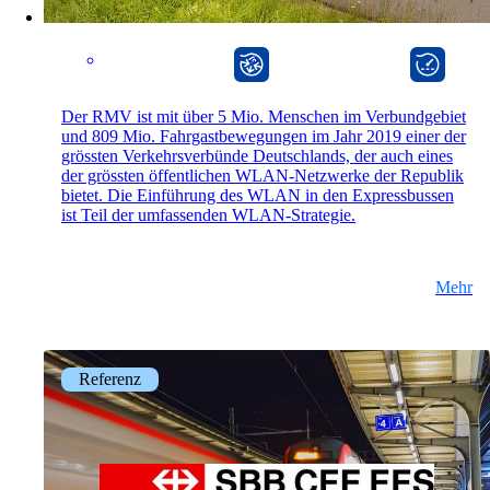
onway router
onway director
Der RMV ist mit über 5 Mio. Menschen im Verbundgebiet
und 809 Mio. Fahrgastbewegungen im Jahr 2019 einer der
grössten Verkehrsverbünde Deutschlands, der auch eines
der grössten öffentlichen WLAN-Netzwerke der Republik
bietet. Die Einführung des WLAN in den Expressbussen
ist Teil der umfassenden WLAN-Strategie.
Mehr
Referenz