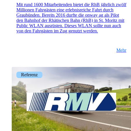
Mit rund 1600 Mitarbeitenden bietet die RhB jährlich zwölf
Millionen Fahrgästen eine erlebnisreiche Fahrt durch
Graubünden. Bereits 2016 durfte die onway ag als Pilot
den Bahnhof der Rhätischen Bahn (RhB) in St. Moritz mit
Public WLAN ausrüsten. Dieses WLAN sollte nun auch
von den Fahrgästen im Zug genutzt werden.
Mehr
Referenz