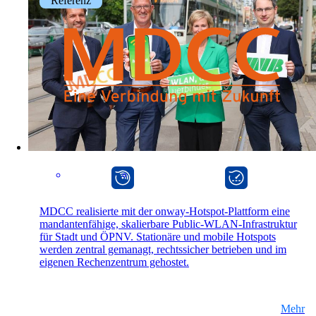
Referenz
Zurück
Unternehmen
Über onway
Hier finden Sie einige Informationen zu
usnserer Firma.
mpp
onway director
MDCC realisierte mit der onway-Hotspot-Plattform eine
mandantenfähige, skalierbare Public-WLAN-Infrastruktur
Partner
für Stadt und ÖPNV. Stationäre und mobile Hotspots
Unsere Partner für Ihre Projekte.
werden zentral gemanagt, rechtssicher betrieben und im
eigenen Rechenzentrum gehostet.
Mehr