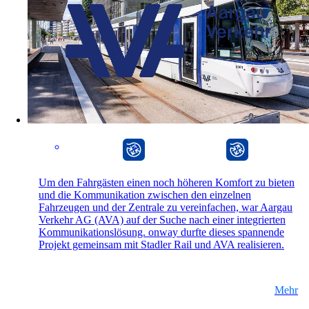
Standorte vernetzen mit SD-WAN
Effizientes Zusammenspiel der Standorte dank
sicheren und stabilen Verbindungen – für
höchste Qualität.
CarlOS
onway router
Geräte im Netzwerk
Individuelle und sichere Netzwerkzugriffe
Um den Fahrgästen einen noch höheren Komfort zu bieten
nach Ihren Bedürfnissen.
und die Kommunikation zwischen den einzelnen
Fahrzeugen und der Zentrale zu vereinfachen, war Aargau
Verkehr AG (AVA) auf der Suche nach einer integrierten
Kommunikationslösung. onway durfte dieses spannende
Projekt gemeinsam mit Stadler Rail und AVA realisieren.
Internet of Things
Das Internet der Dinge erobert die digitale
Welt – unsere Softwares ermöglichen Ihnen
einen reibungslosen Anschluss
Mehr
unterschiedlichster Geräte.