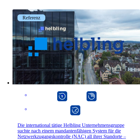
Referenz
Lösungen
Zurück
macman
mpp
Netzwerk
Sicherheit
onway director
WLAN
Die international tätige Helbling Unternehmensgruppe
suchte nach einem mandantenfähigen System für die
Netzwerk
Netzwerkzugangskontrolle (NAC) all ihrer Standorte –