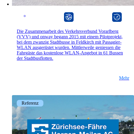
onway router
onway director
Die Zusammenarbeit des Verkehrsverbund Vorarlberg
(VVV) und onway begann 2015 mit einem Pilotprojekt,
bei dem zwanzig Stadtbusse in Feldkirch mit Passagier-
WLAN ausgerüstet wurden. Mittlerweile geniessen die
Fahrgäste das kostenlose WLAN-Angebot in 61 Bussen
der Stadtbusflotten.
Mehr
Referenz