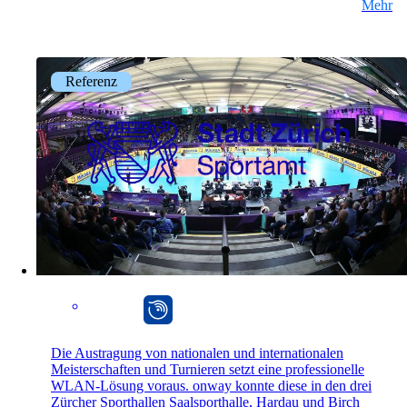
Mehr
Referenz
mpp
Die Austragung von nationalen und internationalen
Meisterschaften und Turnieren setzt eine professionelle
WLAN-Lösung voraus. onway konnte diese in den drei
Zürcher Sporthallen Saalsporthalle, Hardau und Birch