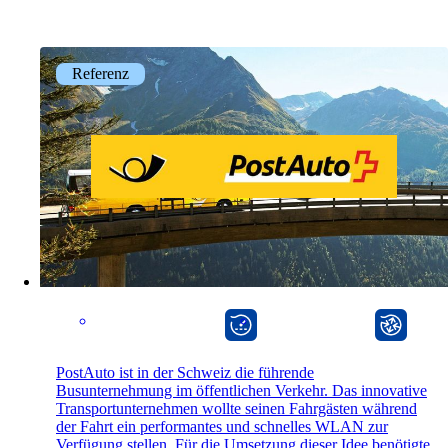
Team
Lernen Sie unser Team kennen.
Referenz
Jobs
on your way to success with onway
Auch interessant:
Impressum
onway director
onway router
PostAuto ist in der Schweiz die führende
Busunternehmung im öffentlichen Verkehr. Das innovative
Transportunternehmen wollte seinen Fahrgästen während
der Fahrt ein performantes und schnelles WLAN zur
Verfügung stellen. Für die Umsetzung dieser Idee benötigte