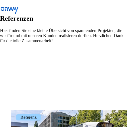
Referenzen
Hier finden Sie eine kleine Übersicht von spannenden Projekten, die
wir für und mit unseren Kunden realisieren durften. Herzlichen Dank
Zurück
für die tolle Zusammenarbeit!
Standorte und Dinge verbinden
Netzwerkzugang kontrollieren
Branche
Öffentlicher Verkehr
WLAN
Netzwerke
Sicherheit
Standorte und Dinge verbinden
Referenz
Lösungen
/
Standorte und Dinge verbinden