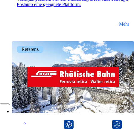
Postauto eine geeignete Plattform.
Unternehmen
Mehr
Support
Referenz
EN
FR
DE
onway router
onway director