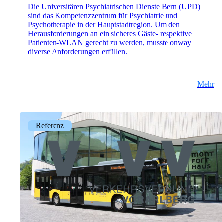
Die Universitären Psychiatrischen Dienste Bern (UPD)
sind das Kompetenzzentrum für Psychiatrie und
Psychotherapie in der Hauptstadtregion. Um den
Herausforderungen an ein sicheres Gäste- respektive
Patienten-WLAN gerecht zu werden, musste onway
diverse Anforderungen erfüllen.
Mehr
Referenz