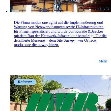
mpp
Die flexibelste WLAN-Guest-Access-Lösung,
bei über 100 Firmen im Einsatz.
Die Firma modus one ag ist auf die Implementierung und
Wartung von Netzwerklösungen sowie IT-Infrastrukturen
für Firmen spezialisiert und wurde von Kuratle & Jaecker
mit dem Bau der Netzwerk-Infrastruktur beauftragt. Für die
onway director
detaillierte Messung – dem Site Survey - vor Ort zog
Mit dem onway director steuern Sie all Ihre
modus one die onway hinzu.
onway-Produkte von einem Ort aus.
Mehr
Auch interessant:
Referenz
on1700
on1810
on2800
on2810
on3800
on3900
on4800