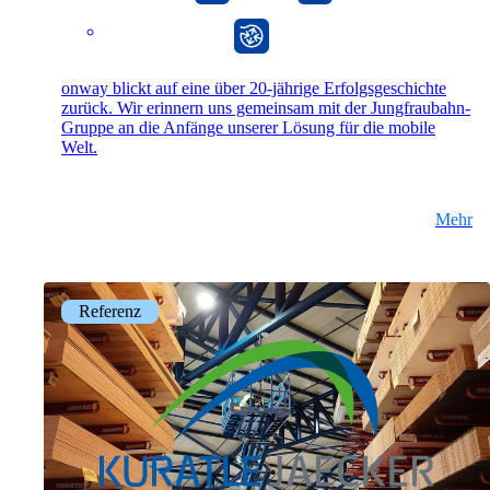
onway router
onway blickt auf eine über 20-jährige Erfolgsgeschichte
onway routers
zurück. Wir erinnern uns gemeinsam mit der Jungfraubahn-
Entdecken Sie unser vielfältiges Router-
Gruppe an die Anfänge unserer Lösung für die mobile
Angebot.
Welt.
Mehr
CarlOS
CarlOS ist unser Router-Betriebssystem
basierend auf Linux.
Referenz
macman
Detaillierte Network Access Control und
Monitoring in einem.