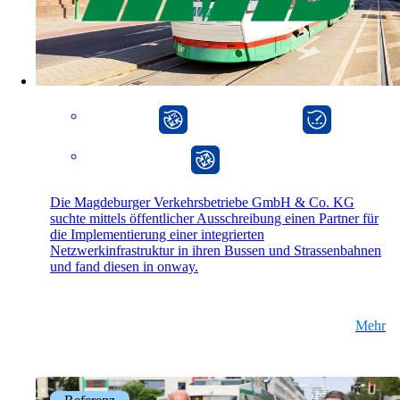
on5800
Cisco-Produkte
Ruckus-Produkte
Weitere Produkte
CarlOS
onway director
onway router
Die Magdeburger Verkehrsbetriebe GmbH & Co. KG
suchte mittels öffentlicher Ausschreibung einen Partner für
Produkte
die Implementierung einer integrierten
Netzwerkinfrastruktur in ihren Bussen und Strassenbahnen
Referenzen
und fand diesen in onway.
News
Mehr
Veranstaltungen