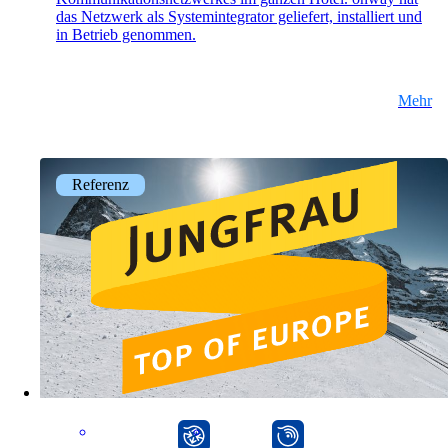
Infrastruktur optimal zu betreuen.
das Netzwerk als Systemintegrator geliefert, installiert und
in Betrieb genommen.
Auch interessant:
Mehr
Cisco-Produkteinkauf
Ruckus-Produkteinkauf
Weitere Produkteinkäufe
Referenz
Services
Zurück
Produkte
CarlOS
mpp