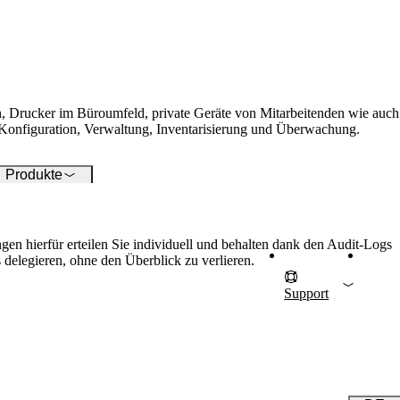
 Ihre ICT-Infrastruktur
timal zu betreuen.
n, Drucker im Büroumfeld, private Geräte von Mitarbeitenden wie auch
n Konfiguration, Verwaltung, Inventarisierung und Überwachung.
Produkte
n hierfür erteilen Sie individuell und behalten dank den Audit-Logs
 delegieren, ohne den Überblick zu verlieren.
Support
E
F
Auch inte