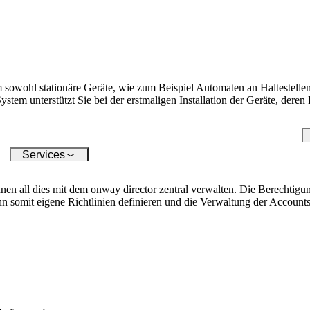
die digitale Welt – unsere
um
Softwares ermöglichen Ihnen
op
einen reibungslosen Anschluss
unterschiedlichster Geräte.
 sowohl stationäre Geräte, wie zum Beispiel Automaten an Haltestelle
tem unterstützt Sie bei der erstmaligen Installation der Geräte, dere
Services
all dies mit dem onway director zentral verwalten. Die Berechtigunge
nn somit eigene Richtlinien definieren und die Verwaltung der Accounts