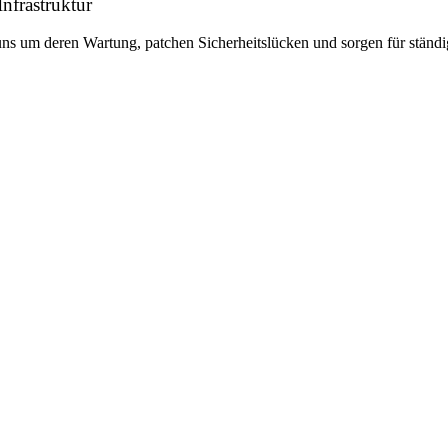
Infrastruktur
Partner
Unsere Partner für Ihre Projekte.
s um deren Wartung, patchen Sicherheitslücken und sorgen für ständi
rer
 with