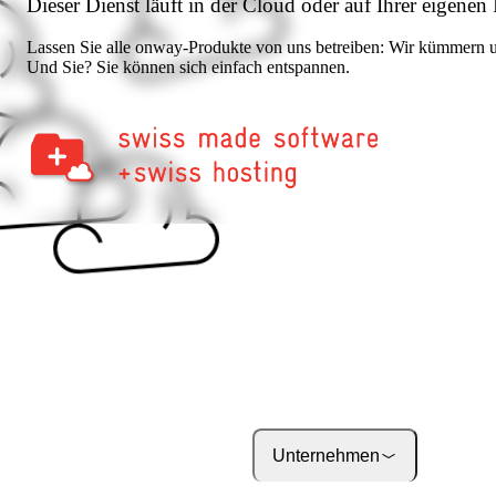
Dieser Dienst läuft in der Cloud oder auf Ihrer eigenen 
Über onway
Hier finden Sie einige
Lassen Sie alle onway-Produkte von uns betreiben: Wir kümmern un
Informationen zu usnse
Und Sie? Sie können sich einfach entspannen.
Firma.
Jobs
on your way to success
onway
Unternehmen