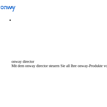
Lösungen
/
Standorte und Dinge verbinden
Standorte und Dinge verbinden
onway director
Mit dem onway director steuern Sie all Ihre onway-Produkte v
Netzwerkzugang kontrollieren
Branche
Öffentlicher Verkehr