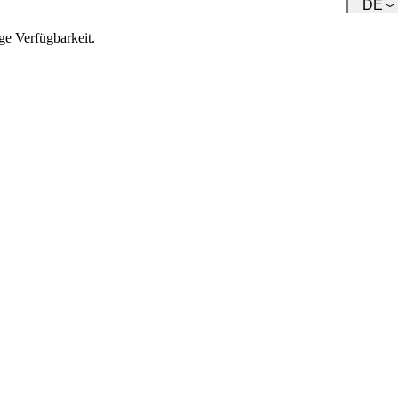
DE
Team
Lernen Sie unser Team kennen.
ge Verfügbarkeit.