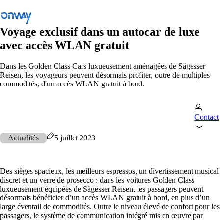
Voyage exclusif dans un autocar de luxe
avec accès WLAN gratuit
Retour
Dans les Golden Class Cars luxueusement aménagées de Sägesser
Reisen, les voyageurs peuvent désormais profiter, outre de multiples
Connecter les sites et les équipements
commodités, d'un accès WLAN gratuit à bord.
Contrôler l’accès au réseau
Industrie
Contact
Transports publics
Actualités
5 juillet 2023
Wi-Fi
Réseaux
Des sièges spacieux, les meilleurs espressos, un divertissement musical
discret et un verre de prosecco : dans les voitures Golden Class
Sécurité
luxueusement équipées de Sägesser Reisen, les passagers peuvent
désormais bénéficier d’un accès WLAN gratuit à bord, en plus d’un
Connecter les sites et les équipements
large éventail de commodités. Outre le niveau élevé de confort pour les
Solutions
/
Connecter les sites et les équipements
passagers, le système de communication intégré mis en œuvre par