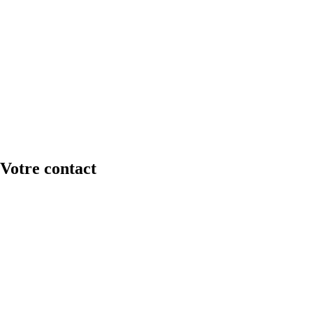
Solutions
Votre contact
Retour
Réseau
Sécurité
Wi-Fi
Réseau