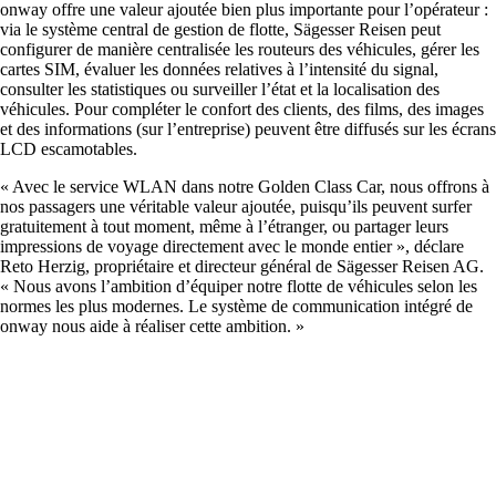
onway offre une valeur ajoutée bien plus importante pour l’opérateur :
via le système central de gestion de flotte, Sägesser Reisen peut
configurer de manière centralisée les routeurs des véhicules, gérer les
cartes SIM, évaluer les données relatives à l’intensité du signal,
consulter les statistiques ou surveiller l’état et la localisation des
véhicules. Pour compléter le confort des clients, des films, des images
Mettre en réseau les sites avec SD-WAN
et des informations (sur l’entreprise) peuvent être diffusés sur les écrans
Interaction efficace des sites grâce à des
LCD escamotables.
connexions sûres et stables - pour une qualité
maximale.
« Avec le service WLAN dans notre Golden Class Car, nous offrons à
nos passagers une véritable valeur ajoutée, puisqu’ils peuvent surfer
gratuitement à tout moment, même à l’étranger, ou partager leurs
impressions de voyage directement avec le monde entier », déclare
Périphériques sur le réseau
Reto Herzig, propriétaire et directeur général de Sägesser Reisen AG.
Accès au réseau personnalisé et sécurisé selon
« Nous avons l’ambition d’équiper notre flotte de véhicules selon les
vos besoins.
normes les plus modernes. Le système de communication intégré de
onway nous aide à réaliser cette ambition. »
Internet of Things
L'Internet des objets conquiert le monde
numérique – nos logiciels vous permettent de
connecter sans problème les appareils les plus
divers.