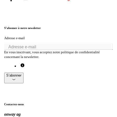
Helpdesk & Network Operation Centers
(NOC)
Des paquets de services modulaires et sur
S’abonner à notre newsletter
mesure pour une gestion optimale de votre
infrastructure ICT.
Adresse e-mail
En vous inscrivant, vous acceptez notre politique de confidentialité
concernant la newsletter.
Intéressant également :
Achat de produits Cisco
Achat de produits Ruckus
Plus achats de produits
S’abonner
Contactez-nous
onway
ag