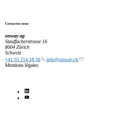
Contactez-nous
onway
ag
Stauffacherstrasse 16
8004 Zürich
Schweiz
Entreprise
+41 55 214 18 30
info@onway.ch
Mentions légales
Support
DE
EN