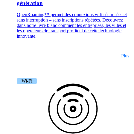
génération
Services
OpenRoaming™ permet des connexions wifi sécurisées et
sans interruption – sans inscriptions répétées. Découvrez
Retour
dans notre livre blanc comment les entreprises, les villes et
Produits
les opérateurs de transport profitent de cette technologie
innovante.
Plus
onway routers
Découvrez notre offre variée de routeurs.
Wi-Fi
CarlOS
CarlOS est notre système d'exploitation pour
routeurs, basé sur Linux.