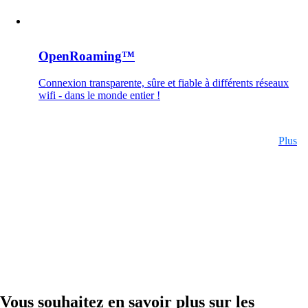
macman
Contrôle d'accès réseau et surveillance
détaillés en un seul produit.
OpenRoaming™
Connexion transparente, sûre et fiable à différents réseaux
wifi - dans le monde entier !
mpp
La solution de guest access WLAN la plus
flexible, utilisée par plus de 100 entreprises.
Plus
onway director
Avec onway director, vous gérez tous vos
produits onway à partir d'un seul endroit.
Vous souhaitez en savoir plus sur les
Intéressant également :