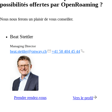
possibilités offertes par OpenRoaming ?
on1700
on1810
on2800
on2810
Nous nous ferons un plaisir de vous conseiller.
on3800
on3900
on4800
Beat Stettler
on5800
Produits Cisco
Produits Ruckus
Managing Director
Plus de Produits
beat.stettler@onway.ch
+41 58 404 45 44
Produits
Prendre rendez-vous
Vers le profil
Références