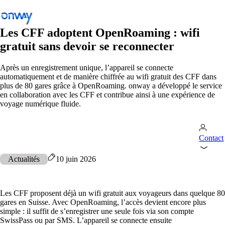
Les CFF adoptent OpenRoaming : wifi
gratuit sans devoir se reconnecter
Retour
Après un enregistrement unique, l’appareil se connecte
automatiquement et de manière chiffrée au wifi gratuit des CFF dans
Connecter les sites et les équipements
plus de 80 gares grâce à OpenRoaming. onway a développé le service
en collaboration avec les CFF et contribue ainsi à une expérience de
Contrôler l’accès au réseau
voyage numérique fluide.
Industrie
Transports publics
Contact
Wi-Fi
Actualités
10 juin 2026
Réseaux
Sécurité
Les CFF proposent déjà un wifi gratuit aux voyageurs dans quelque 80
gares en Suisse. Avec OpenRoaming, l’accès devient encore plus
Connecter les sites et les équipements
simple : il suffit de s’enregistrer une seule fois via son compte
Solutions
/
Connecter les sites et les équipements
SwissPass ou par SMS. L’appareil se connecte ensuite