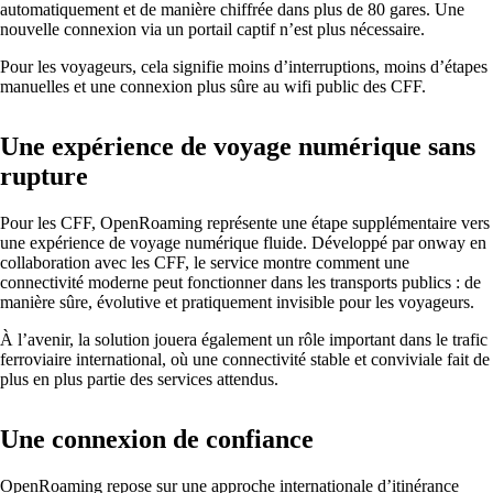
automatiquement et de manière chiffrée dans plus de 80 gares. Une
nouvelle connexion via un portail captif n’est plus nécessaire.
Pour les voyageurs, cela signifie moins d’interruptions, moins d’étapes
manuelles et une connexion plus sûre au wifi public des CFF.
Mettre en réseau les sites avec SD-WAN
Interaction efficace des sites grâce à des
Une expérience de voyage numérique sans
connexions sûres et stables - pour une qualité
rupture
maximale.
Pour les CFF, OpenRoaming représente une étape supplémentaire vers
une expérience de voyage numérique fluide. Développé par onway en
Périphériques sur le réseau
collaboration avec les CFF, le service montre comment une
Accès au réseau personnalisé et sécurisé selon
connectivité moderne peut fonctionner dans les transports publics : de
vos besoins.
manière sûre, évolutive et pratiquement invisible pour les voyageurs.
À l’avenir, la solution jouera également un rôle important dans le trafic
ferroviaire international, où une connectivité stable et conviviale fait de
plus en plus partie des services attendus.
Internet of Things
L'Internet des objets conquiert le monde
Une connexion de confiance
numérique – nos logiciels vous permettent de
connecter sans problème les appareils les plus
divers.
OpenRoaming
repose sur une approche internationale d’itinérance