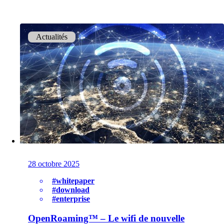
Helpdesk & Network Operation Centers
Actualités
(NOC)
Des paquets de services modulaires et sur
mesure pour une gestion optimale de votre
infrastructure ICT.
Intéressant également :
Achat de produits Cisco
Achat de produits Ruckus
Plus achats de produits
28 octobre 2025
#whitepaper
#download
#enterprise
OpenRoaming™ – Le wifi de nouvelle