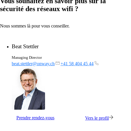
Vous souhaitez en savoir plus sur la
sécurité des réseaux wifi ?
Nous sommes là pour vous conseiller.
Beat Stettler
Managing Director
beat.stettler@onway.ch
+41 58 404 45 44
Solutions
Retour
Réseau
Sécurité
Wi-Fi
Prendre rendez-vous
Vers le profil
Réseau