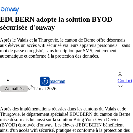
EDUBERN adopte la solution BYOD
sécurisée d'onway
Retour
Après le Valais et la Thurgovie, le canton de Berne offre désormais
aux élèves un accès wifi sécurisé via leurs appareils personnels – sans
Connecter les sites et les équipements
mot de passe enregistré, sans inscription par SMS, entièrement
automatique et conforme à la protection des données.
Contrôler l’accès au réseau
Industrie
Transports publics
macman
Contact
macman
Wi-Fi
Actualités
12 mai 2026
Réseaux
Après des implémentations réussies dans les cantons du Valais et de
Sécurité
Thurgovie, le département spécialisé EDUBERN du canton de Berne
mise désormais lui aussi sur la solution Bring Your Own Device
Connecter les sites et les équipements
(BYOD) éprouvée d'onway. Les élèves d'EDUBERN bénéficient
Solutions
/
Connecter les sites et les équipements
ainsi d'un accès wifi sécurisé, pratique et conforme à la protection des