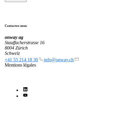
Services
Retour
Contactez-nous
Produits
onway
ag
Stauffacherstrasse 16
8004 Zürich
Schweiz
+41 55 214 18 30
info@onway.ch
onway routers
Mentions légales
Découvrez notre offre variée de routeurs.
CarlOS
CarlOS est notre système d'exploitation pour
routeurs, basé sur Linux.