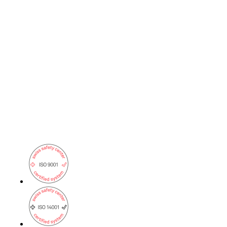
Services
/
Réseau
Services de réseau
Conception, construction, entretien et support :
les réseaux, on s’y connaît !
Network Engineering
Penser les réseaux de manière stratégique, les
exploiter en toute sécurité et les développer
avec pertinence.
Automatisation du réseau
Plus de capacité disponible grâce à
l'automatisation des processus de travail
répétitifs du réseau.