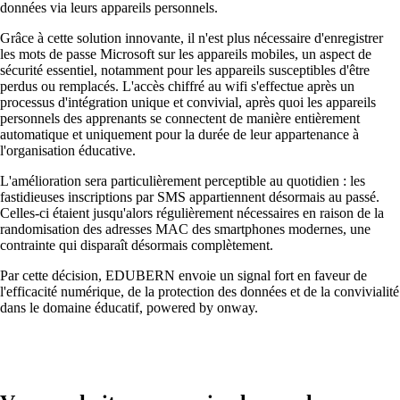
données via leurs appareils personnels.
Grâce à cette solution innovante, il n'est plus nécessaire d'enregistrer
les mots de passe Microsoft sur les appareils mobiles, un aspect de
sécurité essentiel, notamment pour les appareils susceptibles d'être
perdus ou remplacés. L'accès chiffré au wifi s'effectue après un
Mettre en réseau les sites avec SD-WAN
processus d'intégration unique et convivial, après quoi les appareils
Interaction efficace des sites grâce à des
personnels des apprenants se connectent de manière entièrement
connexions sûres et stables - pour une qualité
automatique et uniquement pour la durée de leur appartenance à
maximale.
l'organisation éducative.
L'amélioration sera particulièrement perceptible au quotidien : les
fastidieuses inscriptions par SMS appartiennent désormais au passé.
Périphériques sur le réseau
Celles-ci étaient jusqu'alors régulièrement nécessaires en raison de la
Accès au réseau personnalisé et sécurisé selon
randomisation des adresses MAC des smartphones modernes, une
vos besoins.
contrainte qui disparaît désormais complètement.
Par cette décision, EDUBERN envoie un signal fort en faveur de
l'efficacité numérique, de la protection des données et de la convivialité
dans le domaine éducatif, powered by onway.
Internet of Things
L'Internet des objets conquiert le monde
numérique – nos logiciels vous permettent de
connecter sans problème les appareils les plus
divers.