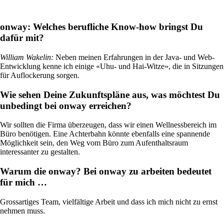
Services
/
Netzwerk
onway:
Welches berufliche Know-how bringst Du
dafür mit?
William Wakelin
:
Neben meinen Erfahrungen in der Java- und Web-
Network Engineering
Entwicklung kenne ich einige «Uhu- und Hai-Witze», die in Sitzungen
Netzwerke strategisch denken, sicher betreiben
für Auflockerung sorgen.
und gezielt weiterentwickeln.
Wie sehen Deine Zukunftspläne aus, was möchtest Du
unbedingt bei onway erreichen?
Netzwerk-Automatisierung
Wir sollten die Firma überzeugen, dass wir einen Wellnessbereich im
Mehr freie Kapazität dank der
Büro benötigen. Eine Achterbahn könnte ebenfalls eine spannende
Automatisierung von repetitiven Netzwerk-
Möglichkeit sein, den Weg vom Büro zum Aufenthaltsraum
Arbeitsprozessen.
interessanter zu gestalten.
Warum die onway? Bei onway zu arbeiten bedeutet
für mich …
Helpdesk & Network Operation Centers
(NOC)
Grossartiges Team, vielfältige Arbeit und dass ich mich nicht zu ernst
Massgeschneiderte und modulare
nehmen muss.
Dienstleistungspakete, um Ihre ICT-