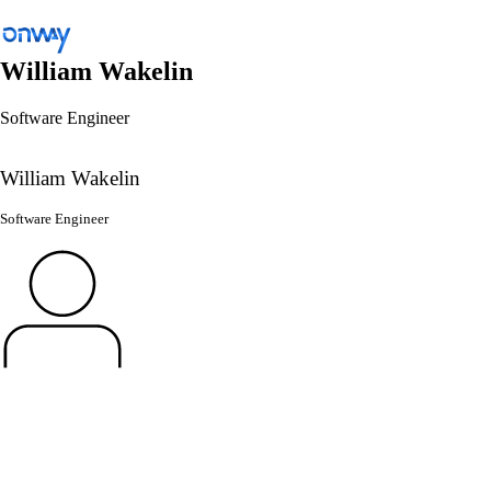
William Wakelin
Software Engineer
Zurück
Standorte und Dinge verbinden
William Wakelin
Netzwerkzugang kontrollieren
Software Engineer
Branche
Öffentlicher Verkehr
WLAN
Netzwerke
Sicherheit
Standorte und Dinge verbinden
Lösungen
/
Standorte und Dinge verbinden