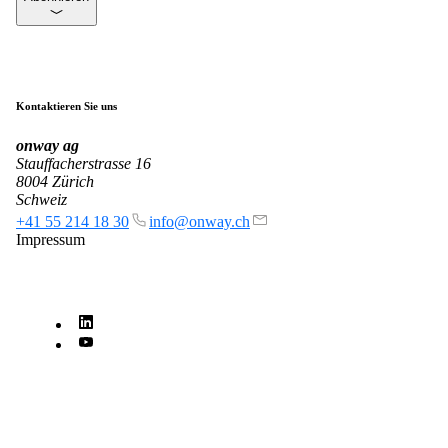
mpp
Die flexibelste WLAN-Guest-Access-Lösung,
bei über 100 Firmen im Einsatz.
Kontaktieren Sie uns
onway
ag
onway director
Stauffacherstrasse 16
Mit dem onway director steuern Sie all Ihre
8004 Zürich
onway-Produkte von einem Ort aus.
Schweiz
+41 55 214 18 30
info@onway.ch
Impressum
Auch interessant:
on1700
on1810
on2800
on2810
on3800
on3900
on4800