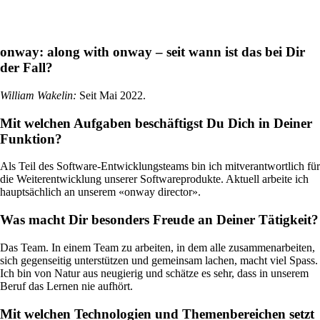
onway:
along with onway – seit wann ist das bei Dir
der Fall?
Standorte vernetzen mit SD-WAN
Effizientes Zusammenspiel der Standorte dank
William Wakelin
:
Seit Mai 2022.
sicheren und stabilen Verbindungen – für
höchste Qualität.
Mit welchen Aufgaben beschäftigst Du Dich in Deiner
Funktion?
Als Teil des Software-Entwicklungsteams bin ich mitverantwortlich für
Geräte im Netzwerk
die Weiterentwicklung unserer Softwareprodukte. Aktuell arbeite ich
Individuelle und sichere Netzwerkzugriffe
hauptsächlich an unserem «onway director».
nach Ihren Bedürfnissen.
Was macht Dir besonders Freude an Deiner Tätigkeit?
Das Team. In einem Team zu arbeiten, in dem alle zusammenarbeiten,
sich gegenseitig unterstützen und gemeinsam lachen, macht viel Spass.
Internet of Things
Ich bin von Natur aus neugierig und schätze es sehr, dass in unserem
Das Internet der Dinge erobert die digitale
Beruf das Lernen nie aufhört.
Welt – unsere Softwares ermöglichen Ihnen
einen reibungslosen Anschluss
Mit welchen Technologien und Themenbereichen setzt
unterschiedlichster Geräte.