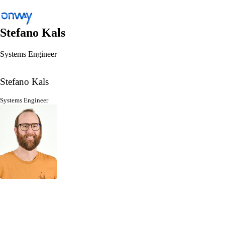
Stefano Kals
Systems Engineer
Zurück
Standorte und Dinge verbinden
Stefano Kals
Netzwerkzugang kontrollieren
Systems Engineer
Branche
Öffentlicher Verkehr
WLAN
Netzwerke
Sicherheit
Standorte und Dinge verbinden
Lösungen
/
Standorte und Dinge verbinden