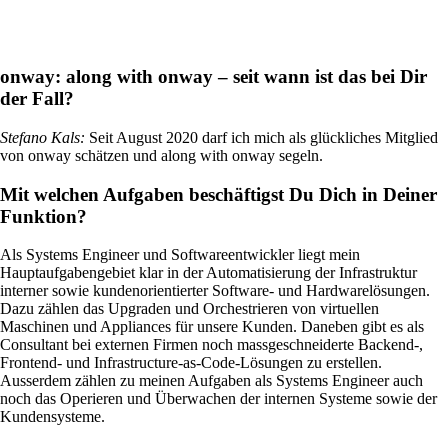
onway:
along with onway – seit wann ist das bei Dir
der Fall?
Standorte vernetzen mit SD-WAN
Effizientes Zusammenspiel der Standorte dank
Stefano Kals
:
Seit August 2020 darf ich mich als glückliches Mitglied
sicheren und stabilen Verbindungen – für
von onway schätzen und along with onway segeln.
höchste Qualität.
Mit welchen Aufgaben beschäftigst Du Dich in Deiner
Funktion?
Geräte im Netzwerk
Individuelle und sichere Netzwerkzugriffe
Als Systems Engineer und Softwareentwickler liegt mein
nach Ihren Bedürfnissen.
Hauptaufgabengebiet klar in der Automatisierung der Infrastruktur
interner sowie kundenorientierter Software- und Hardwarelösungen.
Dazu zählen das Upgraden und Orchestrieren von virtuellen
Maschinen und Appliances für unsere Kunden. Daneben gibt es als
Consultant bei externen Firmen noch massgeschneiderte Backend-,
Frontend- und Infrastructure-as-Code-Lösungen zu erstellen.
Internet of Things
Ausserdem zählen zu meinen Aufgaben als Systems Engineer auch
Das Internet der Dinge erobert die digitale
noch das Operieren und Überwachen der internen Systeme sowie der
Welt – unsere Softwares ermöglichen Ihnen
Kundensysteme.
einen reibungslosen Anschluss
unterschiedlichster Geräte.