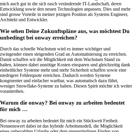
Infrastruktur optimal zu betreuen.
mich auch gut in die sich rasch verändernde IT-Landschaft, deren
Entwicklung sowie den neuen Technologien anpassen. Dies und mehr
sind grosse Vorteile in meiner jetzigen Position als Systems Engineer,
Architekt und Entwickler.
Auch interessant:
Wie sehen Deine Zukunftspläne aus, was möchtest Du
Cisco-Produkteinkauf
unbedingt bei onway erreichen?
Ruckus-Produkteinkauf
Weitere Produkteinkäufe
Durch das schnelle Wachstum wird es immer wichtiger und
zwingender einen steigenden Grad an Automatisierung zu erreichen.
Damit schaffen wir die Möglichkeit mit dem Wachstum Stand zu
halten, können dabei unnötige Kosten einsparen und gleichzeitig dank
einheitlicher Systeme mehr und mehr Sicherheit schaffen sowie eine
niedrigere Fehlerquote erreichen. Dadurch werden Systeme
kongruenter und einfacher wartbar, was automatisch dazu führt,
weniger Snowflake-Systeme zu haben. Diesen Spirit möchte ich weiter
vorantreiben.
Services
Warum die onway? Bei onway zu arbeiten bedeutet
für mich …
Zurück
Bei onway zu arbeiten bedeutet für mich ein Stückweit Freiheit.
Produkte
Nennenswert dabei ist das hybride Arbeitsmodell, die Möglichkeit
eines unbezahlten Urlaubs oder dem eigenständigen Finden von