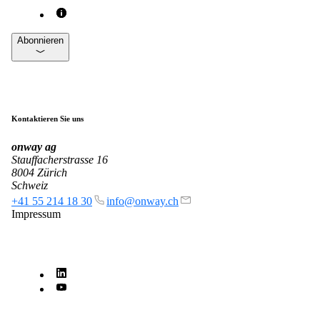
on5800
Cisco-Produkte
Ruckus-Produkte
Abonnieren
Weitere Produkte
Kontaktieren Sie uns
onway
ag
Stauffacherstrasse 16
8004 Zürich
Produkte
Schweiz
+41 55 214 18 30
info@onway.ch
Referenzen
Impressum
News
Veranstaltungen