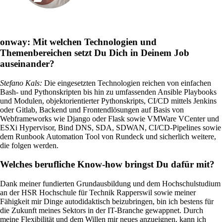
Services
/
Netzwerk
onway:
Mit welchen Technologien und
Themenbereichen setzt Du Dich in Deinem Job
Network Engineering
auseinander?
Netzwerke strategisch denken, sicher betreiben
und gezielt weiterentwickeln.
Stefano Kals
:
Die eingesetzten Technologien reichen von einfachen
Bash- und Pythonskripten bis hin zu umfassenden Ansible Playbooks
und Modulen, objektorientierter Pythonskripts, CI/CD mittels Jenkins
oder Gitlab, Backend und Frontendlösungen auf Basis von
Webframeworks wie Django oder Flask sowie VMWare VCenter und
Netzwerk-Automatisierung
ESXi Hypervisor, Bind DNS, SDA, SDWAN, CI/CD-Pipelines sowie
Mehr freie Kapazität dank der
dem Runbook Automation Tool von Rundeck und sicherlich weitere,
Automatisierung von repetitiven Netzwerk-
die folgen werden.
Arbeitsprozessen.
Welches berufliche Know-how bringst Du dafür mit?
Dank meiner fundierten Grundausbildung und dem Hochschulstudium
Helpdesk & Network Operation Centers
an der HSR Hochschule für Technik Rapperswil sowie meiner
(NOC)
Fähigkeit mir Dinge autodidaktisch beizubringen, bin ich bestens für
Massgeschneiderte und modulare
die Zukunft meines Sektors in der IT-Branche gewappnet. Durch
Dienstleistungspakete, um Ihre ICT-
meine Flexibilität und dem Willen mir neues anzueignen, kann ich