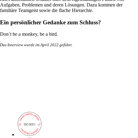
Aufgaben, Problemen und deren Lösungen. Dazu kommen der
familiäre Teamgeist sowie die flache Hierarchie.
Ein persönlicher Gedanke zum Schluss?
onway routers
Entdecken Sie unser vielfältiges Router-
Don’t be a monkey, be a bird.
Angebot.
Das Interview wurde im April 2022 geführt.
CarlOS
CarlOS ist unser Router-Betriebssystem
basierend auf Linux.
macman
Detaillierte Network Access Control und
Monitoring in einem.