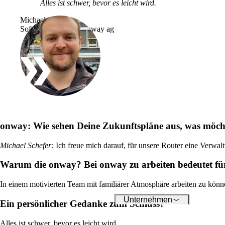
Alles ist schwer, bevor es leicht wird.
Über onway
Hier finden Sie einige
Michael Schefer
Informationen zu usnse
Software Engineer, onway ag
Firma.
Jobs
on your way to success
onway
onway:
Wie sehen Deine Zukunftspläne aus, was möch
Michael Schefer
:
Ich freue mich darauf, für unsere Router eine Verwal
Warum die onway? Bei onway zu arbeiten bedeutet f
In einem motivierten Team mit familiärer Atmosphäre arbeiten zu könne
Unternehmen
Ein persönlicher Gedanke zum Schluss?
Alles ist schwer, bevor es leicht wird.