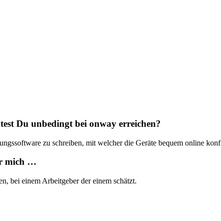
Partner
Unsere Partner für Ihre Projekte.
rer
 with
test Du unbedingt bei onway erreichen?
tungssoftware zu schreiben, mit welcher die Geräte bequem online konfi
ür mich …
n, bei einem Arbeitgeber der einem schätzt.