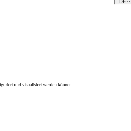
DE
Team
Lernen Sie unser Team kennen.
guriert und visualisiert werden können.