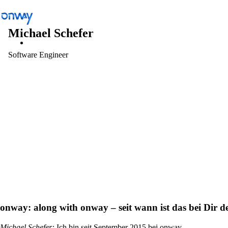
Michael Schefer
Software Engineer
Lösungen
/
Standorte und Dinge verbinden
Standorte und Dinge verbinden
Netzwerkzugang kontrollieren
Branche
onway:
along with onway – seit wann ist das bei Dir d
Öffentlicher Verkehr
Michael Schefer
:
Ich bin seit September 2015 bei onway.