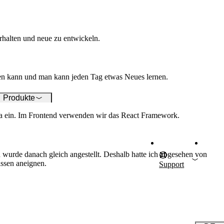
 Ihre ICT-Infrastruktur
timal zu betreuen.
rhalten und neue zu entwickeln.
hen kann und man kann jeden Tag etwas Neues lernen.
Produkte
a ein. Im Frontend verwenden wir das React Framework.
wurde danach gleich angestellt. Deshalb hatte ich abgesehen von
issen aneignen.
Support
E
F
Auch inte