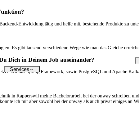
die digitale Welt – unsere
um
Softwares ermöglichen Ihnen
op
 Funktion?
einen reibungslosen Anschluss
unterschiedlichster Geräte.
 Backend-Entwicklung tätig und helfe mit, bestehende Produkte zu unte
logien. Es gibt tausend verschiedene Wege wie man das Gleiche erreic
 Du Dich in Deinem Job auseinander?
Services
 setzen wir das Spring Framework, sowie PostgreSQL und Apache Kafk
nik in Rapperswil meine Bachelorarbeit bei der onway schreiben und 
konnte ich mir aber sowohl bei der onway als auch privat einiges an W