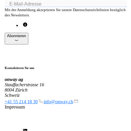
mpp
Mit der Anmeldung akzeptieren Sie unsere Datenschutzrichtlinien bezüglich
Die flexibelste WLAN-Guest-Access-Lösung,
des Newsletters.
bei über 100 Firmen im Einsatz.
Abonnieren
onway director
Mit dem onway director steuern Sie all Ihre
onway-Produkte von einem Ort aus.
Kontaktieren Sie uns
onway
ag
Stauffacherstrasse 16
8004 Zürich
Auch interessant:
Schweiz
on1700
+41 55 214 18 30
info@onway.ch
on1810
Impressum
on2800
on2810
on3800
on3900
on4800