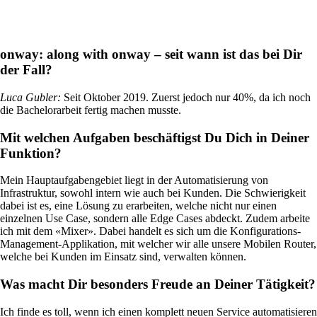
onway:
along with onway – seit wann ist das bei Dir
der Fall?
Standorte vernetzen mit SD-WAN
Effizientes Zusammenspiel der Standorte dank
Luca Gubler
:
Seit Oktober 2019. Zuerst jedoch nur 40%, da ich noch
sicheren und stabilen Verbindungen – für
die Bachelorarbeit fertig machen musste.
höchste Qualität.
Mit welchen Aufgaben beschäftigst Du Dich in Deiner
Funktion?
Geräte im Netzwerk
Individuelle und sichere Netzwerkzugriffe
Mein Hauptaufgabengebiet liegt in der Automatisierung von
nach Ihren Bedürfnissen.
Infrastruktur, sowohl intern wie auch bei Kunden. Die Schwierigkeit
dabei ist es, eine Lösung zu erarbeiten, welche nicht nur einen
einzelnen Use Case, sondern alle Edge Cases abdeckt. Zudem arbeite
ich mit dem «Mixer». Dabei handelt es sich um die Konfigurations-
Management-Applikation, mit welcher wir alle unsere Mobilen Router,
welche bei Kunden im Einsatz sind, verwalten können.
Internet of Things
Das Internet der Dinge erobert die digitale
Was macht Dir besonders Freude an Deiner Tätigkeit?
Welt – unsere Softwares ermöglichen Ihnen
einen reibungslosen Anschluss
unterschiedlichster Geräte.
Ich finde es toll, wenn ich einen komplett neuen Service automatisieren