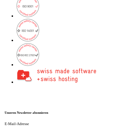
onway routers
Entdecken Sie unser vielfältiges Router-
Angebot.
CarlOS
CarlOS ist unser Router-Betriebssystem
basierend auf Linux.
macman
Detaillierte Network Access Control und
Monitoring in einem.
Unseren Newsletter abonnieren
E-Mail-Adresse