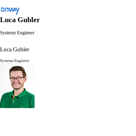
Luca Gubler
Systems Engineer
Zurück
Standorte und Dinge verbinden
Luca Gubler
Netzwerkzugang kontrollieren
Systems Engineer
Branche
Öffentlicher Verkehr
WLAN
Netzwerke
Sicherheit
Standorte und Dinge verbinden
Lösungen
/
Standorte und Dinge verbinden