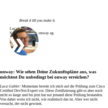
Services
/
Netzwerk
Break it till you make it.
Network Engineering
Luca Gubler
Netzwerke strategisch denken, sicher betreiben
Systems Engineer, onway ag
und gezielt weiterentwickeln.
Netzwerk-Automatisierung
Mehr freie Kapazität dank der
Automatisierung von repetitiven Netzwerk-
onway:
Wie sehen Deine Zukunftspläne aus, was
Arbeitsprozessen.
möchtest Du unbedingt bei onway erreichen?
Luca Gubler
:
Momentan bereite ich mich auf die Prüfung zum Cisco
Certified DevNet-Expert vor. Diese Zertifizierung gibt es aber noch
Helpdesk & Network Operation Centers
nicht so lange und bis jetzt hat nur jemand diese Prüfung bestanden.
(NOC)
Von daher weiss ich nicht, wie realistisch das ist. Aber wer nicht
Massgeschneiderte und modulare
versucht, der nicht gewinnt.
Dienstleistungspakete, um Ihre ICT-