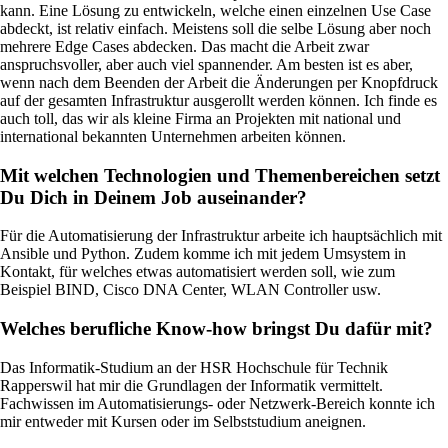
kann. Eine Lösung zu entwickeln, welche einen einzelnen Use Case
abdeckt, ist relativ einfach. Meistens soll die selbe Lösung aber noch
mehrere Edge Cases abdecken. Das macht die Arbeit zwar
anspruchsvoller, aber auch viel spannender. Am besten ist es aber,
wenn nach dem Beenden der Arbeit die Änderungen per Knopfdruck
auf der gesamten Infrastruktur ausgerollt werden können. Ich finde es
auch toll, das wir als kleine Firma an Projekten mit national und
international bekannten Unternehmen arbeiten können.
Mit welchen Technologien und Themenbereichen setzt
Du Dich in Deinem Job auseinander?
Lösungen
Für die Automatisierung der Infrastruktur arbeite ich hauptsächlich mit
Ansible und Python. Zudem komme ich mit jedem Umsystem in
Kontakt, für welches etwas automatisiert werden soll, wie zum
Zurück
Beispiel BIND, Cisco DNA Center, WLAN Controller usw.
Netzwerk
Welches berufliche Know-how bringst Du dafür mit?
Sicherheit
Das Informatik-Studium an der HSR Hochschule für Technik
WLAN
Rapperswil hat mir die Grundlagen der Informatik vermittelt.
Fachwissen im Automatisierungs- oder Netzwerk-Bereich konnte ich
Netzwerk
mir entweder mit Kursen oder im Selbststudium aneignen.