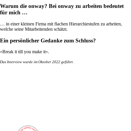
Infrastruktur optimal zu betreuen.
Warum die onway? Bei onway zu arbeiten bedeutet
für mich …
… in einer kleinen Firma mit flachen Hierarchiestufen zu arbeiten,
Auch interessant:
welche seine Mitarbeitenden schätzt.
Cisco-Produkteinkauf
Ruckus-Produkteinkauf
Ein persönlicher Gedanke zum Schluss?
Weitere Produkteinkäufe
«Break it till you make it».
Das Interview wurde im Oktober 2022 geführt.
Services
Zurück
Produkte