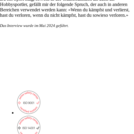
Infrastruktur optimal zu betreuen.
Hobbysportler, gefällt mir der folgende Spruch, der auch in anderen
Bereichen verwendet werden kann: «Wenn du kämpfst und verlierst,
hast du verloren, wenn du nicht kämpfst, hast du sowieso verloren.»
Das Interview wurde im Mai 2024 geführt.
Auch interessant:
Cisco-Produkteinkauf
Ruckus-Produkteinkauf
Weitere Produkteinkäufe
Services
Zurück
Produkte