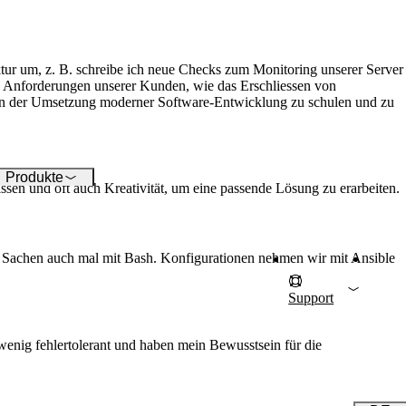
 Ihre ICT-Infrastruktur
timal zu betreuen.
ktur um, z. B. schreibe ich neue Checks zum Monitoring unserer Server
n Anforderungen unserer Kunden, wie das Erschliessen von
 in der Umsetzung moderner Software-Entwicklung zu schulen und zu
Produkte
ssen und oft auch Kreativität, um eine passende Lösung zu erarbeiten.
e Sachen auch mal mit Bash. Konfigurationen nehmen wir mit Ansible
Support
E
enig fehlertolerant und haben mein Bewusstsein für die
F
Auch inte