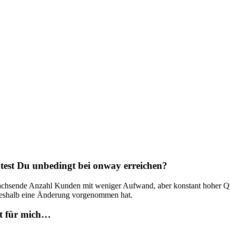
Partner
Unsere Partner für Ihre Projekte.
rer
 with
test Du unbedingt bei onway erreichen?
wachsende Anzahl Kunden mit weniger Aufwand, aber konstant hoher Qua
weshalb eine Änderung vorgenommen hat.
et für mich…