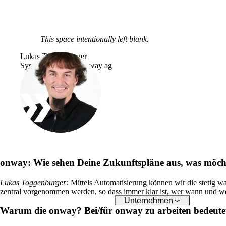
Über onway
Hier finden Sie einige
Informationen zu usnse
Firma.
This space intentionally left blank.
Lukas Toggenburger
Systems Engineer, onway ag
Jobs
on your way to success
onway
onway:
Wie sehen Deine Zukunftspläne aus, was möch
Lukas Toggenburger
:
Mittels Automatisierung können wir die stetig 
zentral vorgenommen werden, so dass immer klar ist, wer wann und 
Unternehmen
Warum die onway? Bei/für onway zu arbeiten bedeut