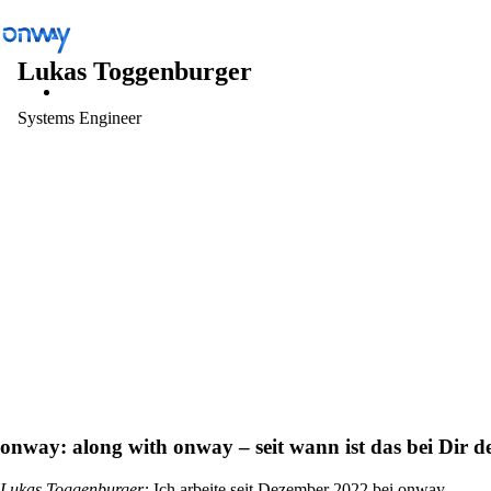
Lukas Toggenburger
Systems Engineer
Lösungen
/
Standorte und Dinge verbinden
Standorte und Dinge verbinden
Netzwerkzugang kontrollieren
Branche
onway:
along with onway – seit wann ist das bei Dir d
Öffentlicher Verkehr
Lukas Toggenburger
:
Ich arbeite seit Dezember 2022 bei onway.