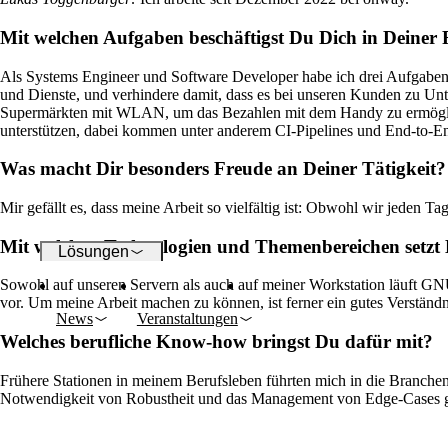
Mit welchen Aufgaben beschäftigst Du Dich in Deiner
WLAN
Als Systems Engineer und Software Developer habe ich drei Aufgabenge
und Dienste, und verhindere damit, dass es bei unseren Kunden zu U
Supermärkten mit WLAN, um das Bezahlen mit dem Handy zu ermögliche
Netzwerke
unterstützen, dabei kommen unter anderem CI-Pipelines und End-to-En
Was macht Dir besonders Freude an Deiner Tätigkeit?
Sicherheit
Mir gefällt es, dass meine Arbeit so vielfältig ist: Obwohl wir jeden
Mit welchen Technologien und Themenbereichen setzt
Lösungen
Sowohl auf unseren Servern als auch auf meiner Workstation läuft GN
vor. Um meine Arbeit machen zu können, ist ferner ein gutes Verstä
News
Veranstaltungen
Unternehmen
Welches berufliche Know-how bringst Du dafür mit?
Frühere Stationen in meinem Berufsleben führten mich in die Branche
Notwendigkeit von Robustheit und das Management von Edge-Cases g