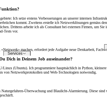
die digitale Welt – unsere
um
Softwares ermöglichen Ihnen
op
 Funktion?
einen reibungslosen Anschluss
unterschiedlichster Geräte.
biete: Ich setze erstens Verbesserungen an unserer internen Infrastru
nterbrüchen kommt. Zweitens erstelle ich Netzwerklösungen gemäss de
n. Drittens arbeite ich als Consultant bei externen Firmen, um Sie
d-Tests vor.
 Tag «Netzwerk» machen, erfordert jede Aufgabe neue Denkarbeit, Fachwi
Services
 Du Dich in Deinem Job auseinander?
U/Linux (Ubuntu). Ich programmiere hauptsächlich in Python, kleiner
ndnis von Netzwerkprotokollen und Web-Technologien notwendig.
n Naturgefahren-Überwachung und Blaulicht-Alarmierung. Diese sind w
eschärft.