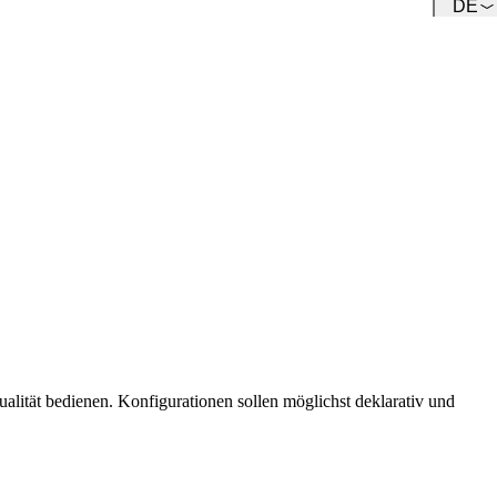
DE
Team
Lernen Sie unser Team kennen.
lität bedienen. Konfigurationen sollen möglichst deklarativ und